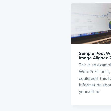
v
n
i
t
g
a
t
i
o
Sample Post Wi
n
Image Aligned 
This is an exampl
WordPress post,
could edit this t
information abo
yourself or