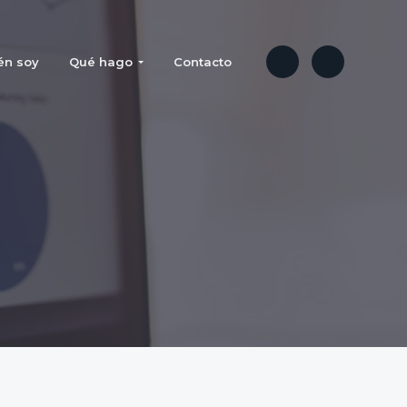
én soy
Qué hago
Contacto