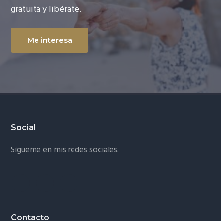
gratuita y libérate.
g
a
t
Me interesa
i
o
n
Footer
Social
Sígueme en mis redes sociales.
Contacto