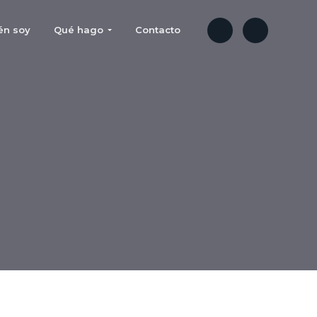
én soy
Qué hago
Contacto