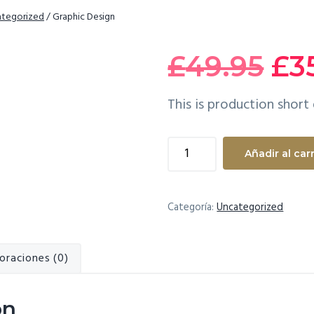
tegorized
/
Graphic Design
El
£
49.95
£
3
pr
This is production short 
ori
Graphic
Añadir al carr
Design
era
cantidad
Categoría:
Uncategorized
£4
oraciones (0)
ón