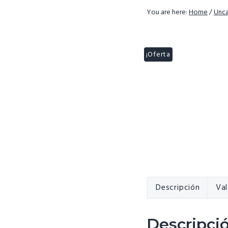
v
n
You are here:
Home
/
Unca
i
t
g
a
¡Oferta
!
t
i
o
n
Descripción
Val
Descripci