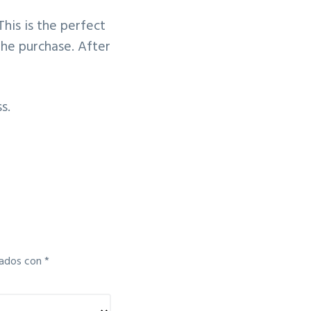
This is the perfect
the purchase. After
s.
cados con
*